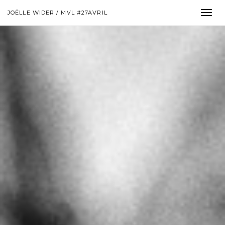
JOËLLE WIDER / MVL #27AVRIL
Toggle
naviga